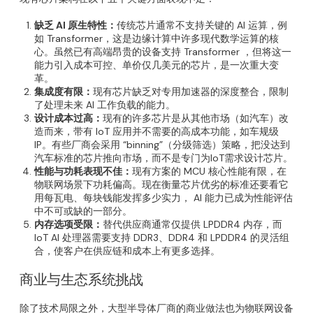
缺乏 AI 原生特性：
传统芯片通常不支持关键的 AI 运算，例
如 Transformer，这是边缘计算中许多现代数学运算的核
心。虽然已有高端昂贵的设备支持 Transformer ，但将这一
能力引入成本可控、单价仅几美元的芯片，是一次重大变
革。
集成度有限：
现有芯片缺乏对专用加速器的深度整合，限制
了处理未来 AI 工作负载的能力。
设计成本过高：
现有的许多芯片是从其他市场（如汽车）改
造而来，带有 IoT 应用并不需要的高成本功能，如车规级
IP。有些厂商会采用 “binning”（分级筛选）策略，把没达到
汽车标准的芯片推向市场，而不是专门为IoT需求设计芯片。
性能与功耗表现不佳：
现有方案的 MCU 核心性能有限，在
物联网场景下功耗偏高。现在衡量芯片优劣的标准还要看它
用每瓦电、每块钱能发挥多少实力， AI 能力已成为性能评估
中不可或缺的一部分。
内存选项受限：
替代供应商通常仅提供 LPDDR4 内存，而
IoT AI 处理器需要支持 DDR3、DDR4 和 LPDDR4 的灵活组
合，使客户在供应链和成本上有更多选择。
商业与生态系统挑战
除了技术局限之外，大型半导体厂商的商业做法也为物联网设备