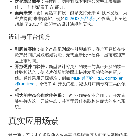
优化综合效率：
在性能、功耗和成本的综合效率上表现最
佳，同时也涵盖了 AI 能力。
面向未来：
设计灵活可扩展，能够支持未来 AI 技术发展，为
客户提供“未来保障”。例如
SL2610 产品系列
不仅满足甚至还
超越 了2027 年欧盟生态设计法规的要求。
设计与平台优势
引脚兼容性：
整个产品系列保持引脚兼容，客户可轻松在多
款产品间扩展或缩减功能，无需重新设计硬件，显著缩短产
品上市时间。
开放硬件与软件：
新型设计将灵活的硬件与真正开源的软件
体验相结合，使芯片创新能够跟上快速发展的软件创新步
伐。通过采用开源标准，例如
MLIR 兼容的 IREE compiler
和runtime
，降低了 AI 开发门槛，减少对厂商专有工具的依
赖。
强大的生态合作伙伴关系：
与行业领先企业合作，让开发者
能够接入这一开放生态，并基于最佳实践构建庞大的生态系
统。
真实应用场景
这一新型芯片让许多以前因成本高或实现难度大而无法落地的实