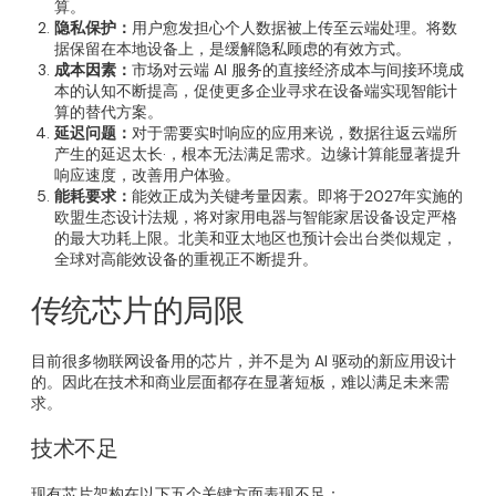
算。
隐私保护：
用户愈发担心个人数据被上传至云端处理。将数
据保留在本地设备上，是缓解隐私顾虑的有效方式。
成本因素：
市场对云端 AI 服务的直接经济成本与间接环境成
本的认知不断提高，促使更多企业寻求在设备端实现智能计
算的替代方案。
延迟问题：
对于需要实时响应的应用来说，数据往返云端所
产生的延迟太长·，根本无法满足需求。边缘计算能显著提升
响应速度，改善用户体验。
能耗要求：
能效正成为关键考量因素。即将于2027年实施的
欧盟生态设计法规，将对家用电器与智能家居设备设定严格
的最大功耗上限。北美和亚太地区也预计会出台类似规定，
全球对高能效设备的重视正不断提升。
传统芯片的局限
目前很多物联网设备用的芯片，并不是为 AI 驱动的新应用设计
的。因此在技术和商业层面都存在显著短板，难以满足未来需
求。
技术不足
现有芯片架构在以下五个关键方面表现不足：