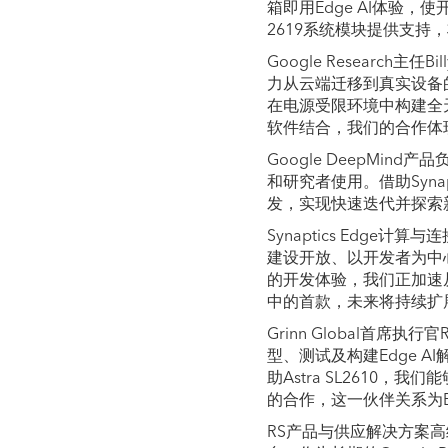
箱即用Edge AI体验，
2619系统模块提供支
Google Research主任
力从云端迁移到真实设备
在电源受限环境中构建全天候运
软件结合，我们的合作体现
Google DeepMind
和研究者使用。借助Synap
发，实现快速迭代并探索
Synaptics Edge计算
建设开放、以开发者为中心的
的开发体验，我们正加速从
中的首款，未来将持续扩展E
Grinn Global首席
型、测试及构建Edge A
助Astra SL2610，
的合作，这一伙伴关系为E
RS产品与供应解决方案高级副