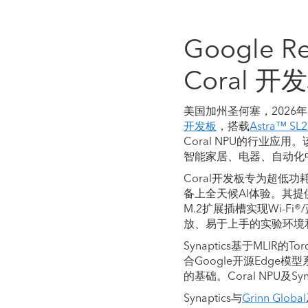
Google R
Coral 
美国加州圣何塞，2026年3
开发板
，搭载
Astra™ S
Coral NPU的行业
智能家居、电器、自动化
Coral开发板专为超
备上全天候AI体验。其提
M.2扩展插槽实现Wi-F
放、易于上手的实验环境
Synaptics基于ML
合Google开源Edge
的基础。Coral NPU及Sy
Synaptics与
Grinn Global