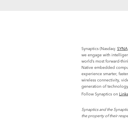
Synaptics (Nasdaq:
SYNA
we engage with intelligen
world’s most forward-thin
Native embedded comput
experience smarter, faste
wireless connectivity, vid
generation of technology
Follow Synaptics on
Link
Synaptics and the Synaptic
the property of their resp