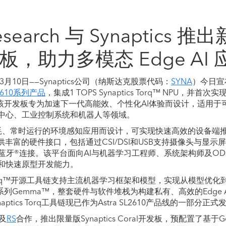
esearch 与 Synaptics 
开发板，助力多模态 Edge AI
月10日——Synaptics公司（纳斯达克股票代码：
SYNA
）今日宣
L2610系列产品
，集成1 TOPS Synaptics Torq™ NPU，并首次实现了
应用。该开发板专为加速下一代高能效、个性化AI体验而设计，适用
中心、工业控制系统和机器人等领域。
低功耗、常时运行的环境感知应用而设计，可实现快速高效的设备端
供丰富的硬件接口，包括通过CSI/DSI和USB支持摄像头与显
i®/蓝牙®连接。该平台面向AI与机器学习工程师、系统架构师及O
和快速原型开发能力。
IR的Torq™开源工具链支持主流机器学习框架和模型，实现从模型
模型系列Gemma™，整套硬件与软件堆栈为构建私有、高效的Edge
naptics Torq工具链现已作为Astra SL2610产品线的一部分正式
及
RS
合作，推出限量版Synaptics Coral开发板，预配置了基于Ge