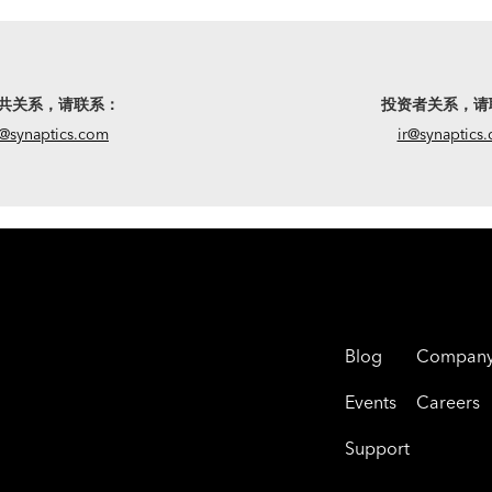
共关系，请联系：
投资者关系，请
@synaptics.com
ir@synaptics
Blog
Compan
Events
Careers
Support