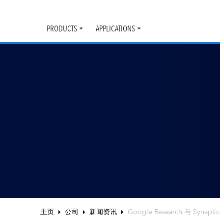
PRODUCTS
APPLICATIONS
Toggle
Toggle
submenu
submenu
主页
公司
新闻资讯
Google Research 与 Syn