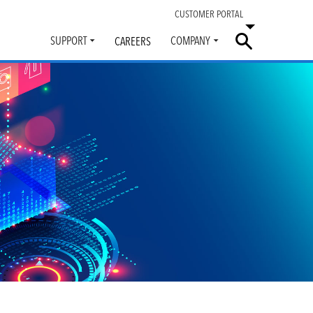
CUSTOMER PORTAL
SUPPORT
COMPANY
CAREERS
Toggle
Toggle
submenu
submenu