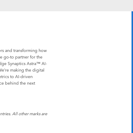
sers and transforming how
 go-to partner for the
edge Synaptics Astra™ AI-
We’re making the digital
trics to AI-driven
rce behind the next
tries. All other marks are