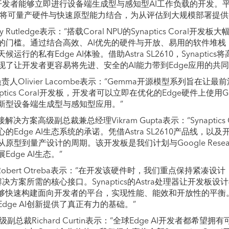
使开发者能够立即进行设备端生成型与感知型AI工作负载的开发。平台由G
持，将可量产硬件与快速原型能力结合，为从评估到大规模部署提
Billy Rutledge表示：“搭载Coral NPU的Synaptics Cora
的门槛。通过结合高效、AI优先的硬件与开放、易用的软件堆栈
行的私有Edge AI体验。借助Astra SL2610，Synaptic
了让开发者更容易将先进、安全的AI能力带到Edge应用的共同
产品负责人Olivier Lacombe表示：“Gemma开源模型系列旨在
tics Coral开发板，开发者可以立即在优化的Edge硬件上使用Ge
新型设备端生成型与感知型应用。”
与连接解决方案高级副总裁兼总经理Vikram Gupta表示：“Synaptic
Edge AI生态系统的承诺。凭借Astra SL2610产品线，
原型到量产设计的周期。该开发板是我们计划与Google Rese
dge AI生态。”
执行官Robert Otreba表示：“在开发该硬件时，我们重点保持紧
I解决方案所需的核心接口。Synaptics的Astra处理器让开发
我们能够快速构建面向开发者的平台，实现性能、能效和开放性的平衡。结合G
dge AI创新提供了真正有力的基础。”
总裁Richard Curtin表示：“全球Edge AI开发者都希望