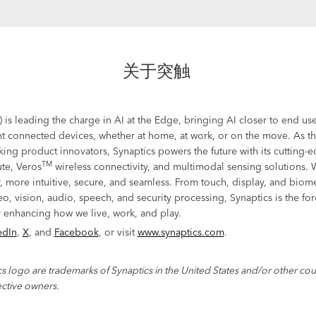
关于突触
) is leading the charge in AI at the Edge, bringing AI closer to end u
t connected devices, whether at home, at work, or on the move. As the
king product innovators, Synaptics powers the future with its cutting-
TM
e, Veros
wireless connectivity, and multimodal sensing solutions. 
r, more intuitive, secure, and seamless. From touch, display, and biome
eo, vision, audio, speech, and security processing, Synaptics is the fo
 enhancing how we live, work, and play.
edIn
,
X
, and
Facebook
, or visit
www.synaptics.com
.
s logo are trademarks of Synaptics in the United States and/or other coun
ective owners.