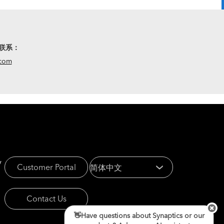
联系：
.com
y
Customer Portal
Contact Us
👋Have questions about Synaptics or our