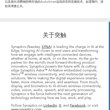
以及面向消费物联网市场的AudioSmart远场语音和音频技术。如需预约，请
联系博雅公关。
关于突触
Synaptics (Nasdaq:
SYNA
) is leading the charge in AI at the
Edge, bringing AI closer to end users and transforming
how we engage with intelligent connected devices,
whether at home, at work, or on the move. As the go-to
partner for the world’s most forward-thinking product
innovators, Synaptics powers the future with its cutting-
edge Synaptics Astra™ AI-Native embedded compute,
TM
Veros
wireless connectivity, and multimodal sensing
solutions. We’re making the digital experience smarter,
faster, more intuitive, secure, and seamless. From touch,
display, and biometrics to AI-driven wireless connectivity,
video, vision, audio, speech, and security processing,
Synaptics is the force behind the next generation of
technology enhancing how we live, work, and play.
Follow Synaptics on
LinkedIn
,
X
, and
Facebook
, or visit
www.synaptics.com
.