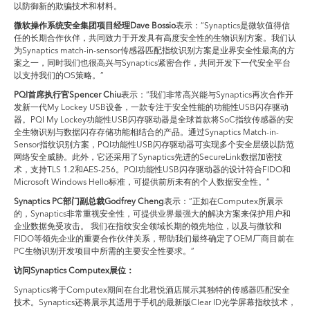
以防御新的欺骗技术和材料。
微软操作系统安全集团项目经理
Dave Bossio
表示：“Synaptics是微软值得信
任的长期合作伙伴，共同致力于开发具有高度安全性的生物识别方案。我们认
为Synaptics match-in-sensor传感器匹配指纹识别方案是业界安全性最高的方
案之一，同时我们也很高兴与Synaptics紧密合作，共同开发下一代安全平台
以支持我们的OS策略。”
PQI
首席执行官
Spencer Chiu
表示：“我们非常高兴能与Synaptics再次合作开
发新一代My Lockey USB设备，一款专注于安全性能的功能性USB闪存驱动
器。PQI My Lockey功能性USB闪存驱动器是全球首款将SoC指纹传感器的安
全生物识别与数据闪存存储功能相结合的产品。通过Synaptics Match-in-
Sensor指纹识别方案，PQI功能性USB闪存驱动器可实现多个安全层级以防范
网络安全威胁。此外，它还采用了Synaptics先进的SecureLink数据加密技
术，支持TLS 1.2和AES-256。PQI功能性USB闪存驱动器的设计符合FIDO和
Microsoft Windows Hello标准，可提供前所未有的个人数据安全性。”
Synaptics PC
部门副总裁
Godfrey Cheng
表示：“正如在Computex所展示
的，Synaptics非常重视安全性，可提供业界最强大的解决方案来保护用户和
企业数据免受攻击。 我们在指纹安全领域长期的领先地位，以及与微软和
FIDO等领先企业的重要合作伙伴关系，帮助我们最终确定了OEM厂商目前在
PC生物识别开发项目中所需的主要安全性要求。”
访问
Synaptics Computex
展位：
Synaptics将于Computex期间在台北君悦酒店展示其独特的传感器匹配安全
技术。Synaptics还将展示其适用于手机的最新版Clear ID光学屏幕指纹技术，