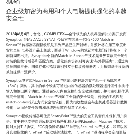
就绪
企业级加密为商用和个人电脑提供强化的卓越
安全性
2018
年
6
月
4
日，台北，
COMPUTEX——
全球领先的人机界面解决方案开发商
Synaptics（NASDAQ：SYNA）今日宣布其新一代FS7600 Match-in-
Sensor™ 传感器匹配指纹识别系列产品已生产就绪，并预计将在第三季度出
货的全新PC外设产品上集成，而基于Windows的笔记本电脑预计将在下一个
刷新周期出货。Synaptics创新的Match-in-Sensor™技术是业界首款完全硬件
封装的指纹传感器和匹配方案。强化的身份识别可实现“与外界隔离”，通过将
指纹图像注册、图像存储和指纹识别独立于指纹传感器内，为抵御基于设备的
威胁提供一流保护。
Synaptics电容式Match-in-Sensor™指纹识别解决方案包括一个系统芯片
（SoC）架构，其中的单个设备可通过内置传感器的微处理器运行固件来执行
输入和输出两个功能。通过在SoC内独立执行安全敏感功能，并与主机操作系
统完全隔离，Match-in-Sensor™增加了全新的安全级别。传统的主机匹配
match-on-host认证方式安全性较低，因为指纹数据会与主机处理器进行数据
传输，从而给硬件攻击和系统恶意软件创造了机会。
Synaptics指纹传感器可使用SentryPoint™强大的安全工具套件来保护用户身
份。其中包括支持自适应指纹模板匹配和认证的Quantum Matcher™技术，
同时支持TLS协议、ECC身份验证和AES加密的SecureLink™技术，和可以区
分真假指纹的PurePrint™反欺骗算法技术。 PurePrint™驱动程序会定期更新