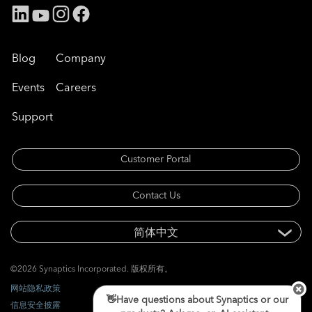
Blog
Company
Events
Careers
Support
Customer Portal
Contact Us
©2026 Synaptics Incorporated. 版权所有。
网站隐私政策
👋Have questions about Synaptics or our
信息安全披露