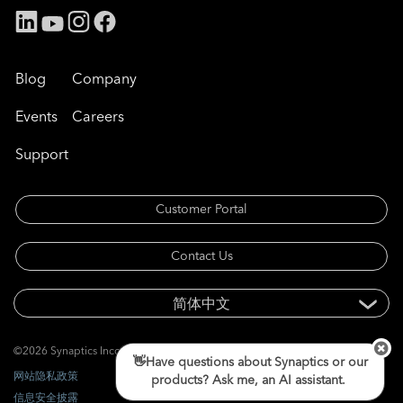
Blog
Company
Events
Careers
Support
Customer Portal
Contact Us
©2026 Synaptics Incorporated. 版权所有。
👋Have questions about Synaptics or our
网站隐私政策
products? Ask me, an AI assistant.
信息安全披露