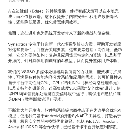
识别等特性。
AI在边缘侧（Edge）的持续发展，使得智能决策可以在本地完
成，而不依赖云端。这不仅提升了内容安全性和用户数据隐私
性，还能降低延迟、优化带宽使用效率。
然而，这些进步也为系统开发者带来了新的挑战与复杂性。
Synaptics 专注于打造新一代AI增强型解决方案，帮助开发者应
对这些复杂性，并整合关键要素。这些要素包括：高性能、低功
耗、安全的硬件架构；复杂且应用场景特定的AI算法；以及基于
开源的、针对具体用例训练的AI模型，从而提升整体用户体验。
我们的 VS680 多媒体处理器具备所需的吞吐量、能效和可扩展
性，可满足各种智能内容分发系统和应用的需求。其可扩展性来
自于平台中高性能CPU、GPU和专用NPU（神经网络处理单元）
以及支持的外设组合。该高集成度SoC采取“安全优先”设计，使
得NPU与AI音视频处理链在受信环境中运行，确保用户隐私和满
足DRM（数字版权管理）要求。
不断壮大的开发者、软件和系统提供商生态正在为该平台优化AI
TM
模型，使用我们基于Android的开源SyNAP
工具包，打造易于
使用、极具安全性的AI模型优化路径。包括 Pilot.AI、Visidon、
Askey 和 IDR&D 等合作伙伴，已经基于该平台开展定制部署。