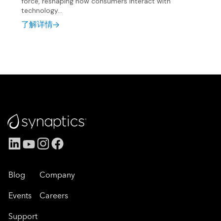
force, reshaping how consumers interact with
technology...
了解详情
Blog
Company
Events
Careers
Support