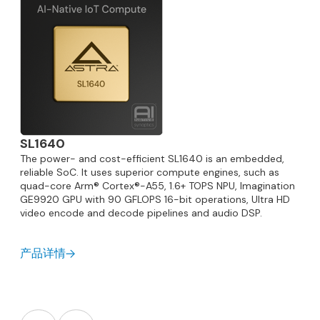
SL1640
The power- and cost-efficient SL1640 is an embedded,
reliable SoC. It uses superior compute engines, such as
quad-core Arm® Cortex®-A55, 1.6+ TOPS NPU, Imagination
GE9920 GPU with 90 GFLOPS 16-bit operations, Ultra HD
video encode and decode pipelines and audio DSP.
产品详情