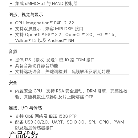
集成 eMMC-5.1 与 NAND 控制器
板级相关文档
RELEASE PACKAGE, SL1620 RDK SCHEMATIC
图形、视觉与显示
板级相关文档
RELEASE PACKAGE, SL16X0 RDK IO SCHEMAT
GPU: Imagination™ BXE-2-32​
质量报告
SL1620 SILICON PRODUCT QUALIFICATION R
支持双屏显示，兼容 MIPI DSI® 接口
支持 OpenGL® ES™ 3.2、OpenCL™ 3.0、EGL™ 1.5、
一般文档
SL1620 QUALIFIED COMPONENT LIST
Vulkan® 1.3 以及 Android™ NN
音频
提供 I2S（接收+发送）或 10 路 TDM 接口
具备音频硬件静音功能
支持远场语音、关键词检测、音频解压及后期处理
安全
内置安全 CPU，支持 RSA 安全启动、DRM 引擎、完整性校
验、真随机数生成器以及片上防熔丝 OTP
连接、I/O 与传感
支持 GbE 网络及 IEEE 1588 PTP
配备 USB 3.0/2.0、UART、SDIO 3.0、SPI、GPIO、PWM
以及温度传感器接口
产品优势