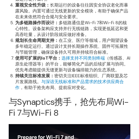
重视安全性升级：
长期运行的设备往往因安全协议老化而暴
露风险。内置可通过无线更新的安全模块，有助于确保产品
在未来依然符合合规与安全要求。
为多链路操作而设计：
多链路通信是Wi-Fi 7和Wi-Fi 8的核
心特性。设备架构应支持并行无线链路，实现更低延迟和更
高吞吐量，从设计阶段就应做好准备。
规划长生命周期支持：
在工业、医疗等领域，用户期望设备
多年稳定运行。通过设计支持长期操作系统、固件可拓展性
与节能管理，确保设备持久可用并持续符合标准。
使用可扩展的IoT平台：
选择支持不同类别终端
（传感器、AI
原生处理器等）的平台，能够简化产品的后续扩展与协同。
优先考虑能提供无缝更新与设备编排能力的生态系统。
持续关注标准发展：
密切关注IEEE标准组织、厂商联盟及芯
片发展路线。
与深谙无线标准和产品需求的技术供应商合
作
，有助于抢先布局、提前应对变化。
与Synaptics携手，抢先布局Wi-
Fi 7与Wi-Fi 8