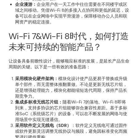
企业漫游：
企业用户在一天工作中往往需要在不同楼宇或区
域之间移动。凭借Wi-Fi 8的多接入点协同和更低的延迟，设
备可以在企业网络中实现平滑漫游，保障移动办公人员和联
网资产的稳定连接。
Wi-Fi 7&Wi-Fi 8时代，如何打造
未来可持续的智能产品？
让设备具备前瞻性设计，能够顺应标准的发展，是延长产品生命
周期的关键。以下是一些有效的准备思路：
采用模块化硬件架构：
模块化设计使产品更易于替换或升级
单个部件，而无需整体推翻重做。不论是更新无线芯片组，
还是增强处理能力，模块化都能缩短迭代周期，保持产品长
期竞争力。
集成多标准无线芯片组：
随着Wi-Fi 7的落地、Wi-Fi 8即将
到来，支持多协议的芯片组能够弥合兼容性差距。基于多标
准SoC（系统级芯片）的设备，可以在不断发展的网络与使
用场景中实现无缝通信。
采用软件定义无线电（
SDR
）
：软件定义无线电可通过固件
或软件更新灵活调整无线协议与频段，避免因标准变化而频
繁进行硬件重构。