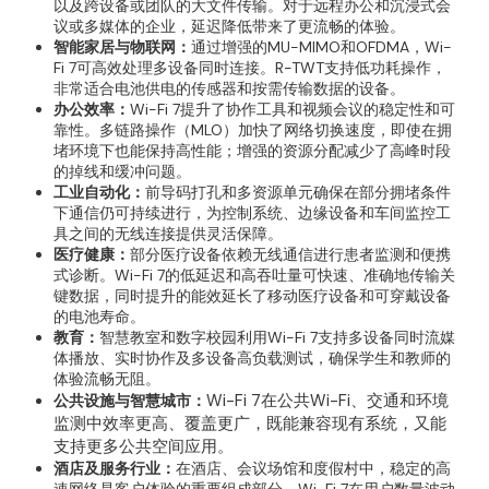
以及跨设备或团队的大文件传输。对于远程办公和沉浸式会
议或多媒体的企业，延迟降低带来了更流畅的体验。
智能家居与物联网：
通过增强的MU-MIMO和OFDMA，Wi-
Fi 7可高效处理多设备同时连接。R-TWT支持低功耗操作，
非常适合电池供电的传感器和按需传输数据的设备。
办公效率：
Wi-Fi 7提升了协作工具和视频会议的稳定性和可
靠性。多链路操作（MLO）加快了网络切换速度，即使在拥
堵环境下也能保持高性能；增强的资源分配减少了高峰时段
的掉线和缓冲问题。
工业自动化：
前导码打孔和多资源单元确保在部分拥堵条件
下通信仍可持续进行，为控制系统、边缘设备和车间监控工
具之间的无线连接提供灵活保障。
医疗健康：
部分医疗设备依赖无线通信进行患者监测和便携
式诊断。Wi-Fi 7的低延迟和高吞吐量可快速、准确地传输关
键数据，同时提升的能效延长了移动医疗设备和可穿戴设备
的电池寿命。
教育：
智慧教室和数字校园利用Wi-Fi 7支持多设备同时流媒
体播放、实时协作及多设备高负载测试，确保学生和教师的
体验流畅无阻。
Wi-Fi 7在公共Wi-Fi、交通和环境
公共设施与智慧城市：
监测中效率更高、覆盖更广，既能兼容现有系统，又能
支持更多公共空间应用。
酒店及服务行业：
在酒店、会议场馆和度假村中，稳定的高