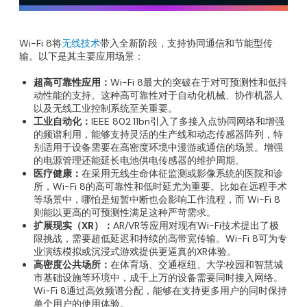
Wi-Fi 8将
无线技术
带入全新阶段，支持协同通信和节能型传
输。以下是其主要应用场景：
超高可靠性应用：
Wi-Fi 8最大的突破在于对可预测性和低抖
动性能的支持。这种高可靠性对于自动化机械、协作机器人
以及无线工业控制系统至关重要。
工业自动化：
IEEE 802.11bn引入了多接入点协同网络和增强
的频谱利用，能够支持灵活的生产线和动态传感器阵列，特
别适用于设备需要在高密度环境中漫游或通信的场景。增强
的电源管理还能延长电池供电传感器的维护周期。
医疗健康：
在采用无线生命体征监测或影像系统的医院和诊
所，Wi-Fi 8的高可靠性和低时延尤为重要。比如在远程手术
等场景中，哪怕是短暂中断也会影响工作流程，而 Wi-Fi 8
则能以更高的可预测性满足这种严苛需求。
扩展现实（XR）：
AR/VR等应用对现有Wi-Fi技术提出了极
限挑战，需要超低延迟和持续的高带宽传输。Wi-Fi 8可为专
业演练模拟或沉浸式游戏提供更逼真的XR体验。
高密度公共场所：
在体育场、交通枢纽、大学校园和智慧城
市基础设施等环境中，成千上万的设备需要同时接入网络。
Wi-Fi 8通过高效频谱分配，能够在支持更多用户的同时保持
单个用户的使用体验。