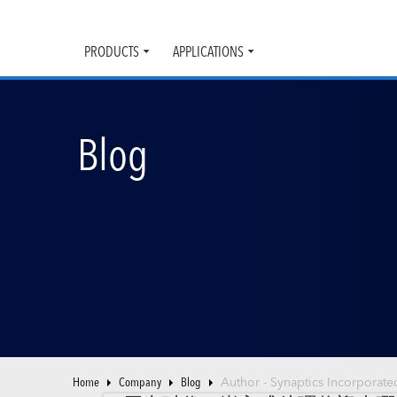
PRODUCTS
APPLICATIONS
Toggle
Toggle
submenu
submenu
Blog
Home
Company
Blog
Author - Synaptics Incorporate