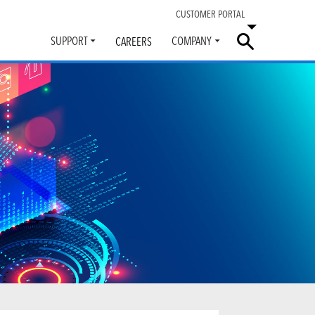
CUSTOMER PORTAL
SUPPORT
COMPANY
CAREERS
Toggle
Toggle
submenu
submenu