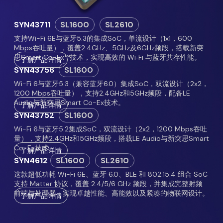
SYN43711
SL1600
SL2610
支持Wi-Fi 6E与蓝牙5.3的集成SoC，单流设计（1x1，600
Mbps吞吐量），覆盖2.4GHz、5GHz及6GHz频段，搭载新突
思Smart Co-Ex™技术，实现高效的 Wi‑Fi 与蓝牙共存性能。
了解产品详情
SYN43756
SL1600
Wi-Fi 6与蓝牙5.3（兼容蓝牙6.0）集成SoC，双流设计（2x2，
1200 Mbps吞吐量），支持2.4GHz和5GHz频段，配备LE
Audio与新突思Smart Co-Ex技术。
了解产品详情
SYN43752
SL1600
Wi-Fi 6与蓝牙5.2集成SoC，双流设计（2x2，1200 Mbps吞吐
量），支持2.4GHz和5GHz频段，搭载LE Audio与新突思Smart
Co-Ex技术。
了解产品详情
SYN4612
SL1600
SL2610
这款超低功耗 Wi-Fi 6E、蓝牙 6.0、BLE 和 802.15.4 组合 SoC
支持 Matter 协议，覆盖 2.4/5/6 GHz 频段，并集成完整射频
前端与处理器，实现卓越性能、高能效以及紧凑的物联网设计。
了解产品详情