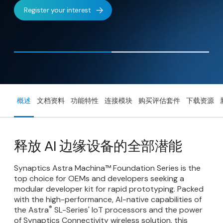
software.
Register your interest
立即购买套件
概述
文档资料
功能特性
连接模块
购买评估套件
下载资源
释放 AI 边缘设备的全部潜能
Synaptics Astra Machina™ Foundation Series is the
top choice for OEMs and developers seeking a
modular developer kit for rapid prototyping. Packed
with the high-performance, AI-native capabilities of
®
the Astra
SL-Series' IoT processors and the power
of Synaptics Connectivity wireless solution, this