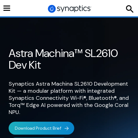
切
换
导
航
Home
/
Astra Embedded Processors
/
Astra Machina
Astra Machina™ SL2610
Foundation Series
Dev Kit
Synaptics Astra
Machina™ Foundation
Synaptics Astra Machina SL2610 Development
Kit — a modular platform with integrated
Series
Synaptics Connectivity Wi-Fi®, Bluetooth®, and
Torq™ Edge AI powered with the Google Coral
Experience fast time to market with the
NPU.
industry's leading IoT developer platform for
compute, edge AI technology and wireless
Download Product Brief
connectivity powered by open-source AI