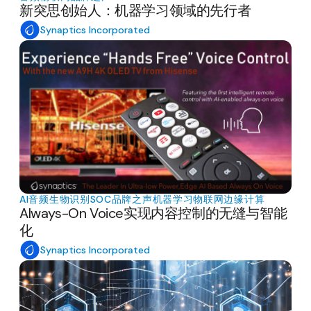
新突思创始人：机器学习领域的先行者
Synaptics Incorporated
AI
音频
生物识别
SOC
品牌之声
机器学习
物联网
边缘计算
Always-On Voice实现内容控制的无缝与智能
化
Synaptics Incorporated