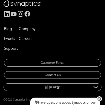
Blog
Company
Events
Careers
Support
Customer Portal
Contact Us
©2026 Synaptics Incorporated. 版权所有。
👋Have questions about Synaptics or our