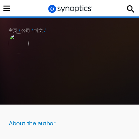
切
换
导
航
主页
/
公司
/
博文
/
About the author