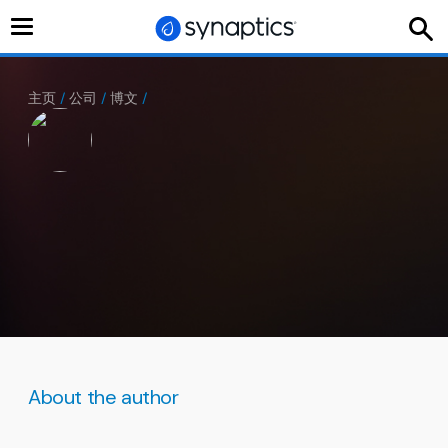
切
换
导
航
主页
/
公司
/
博文
/
About the author