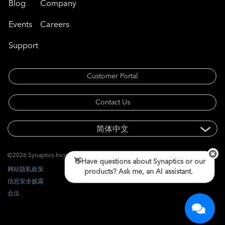
Blog
Company
Events
Careers
Support
Customer Portal
Contact Us
©2026 Synaptics Incorporated. 版权所有。
👋Have questions about Synaptics or our
网站隐私政策
products? Ask me, an AI assistant.
信息安全披露
合法